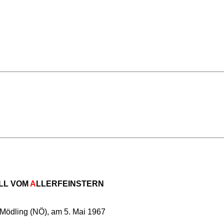
Menü überspringen
LL VOM
A
LLERFEINSTERN
Mödling (NÖ), am 5. Mai 1967