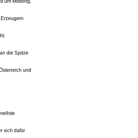
und um Mödling,
 Erzeugern
it.
an die Spitze
Österreich und
nellste
 sich dafür