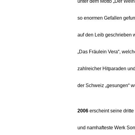
unter dem Motto „Der Wein,
so enormen Gefallen gefun
auf den Leib geschrieben w
„Das Fräulein Vera“, welch
zahlreicher Hitparaden un
der Schweiz „gesungen“ w
2006
erscheint seine dritte
Menü überspringen
und namhafteste Werk Sonne