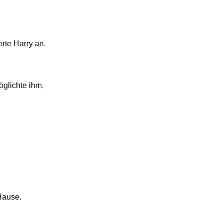
rte Harry an.
glichte ihm,
 Hause.