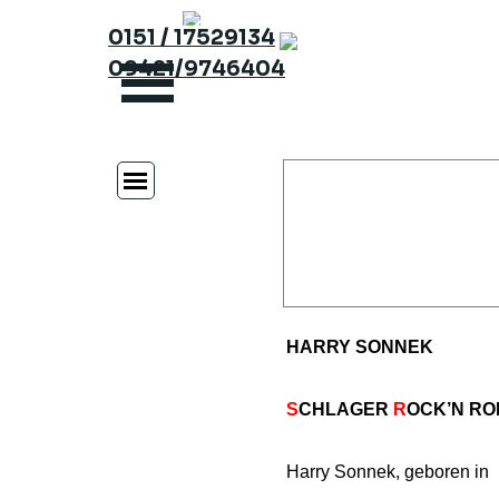
Direkt zum Seiteninhalt
0151 / 17529134
09421/9746404
HARRY SONNEK
S
CHLAGER
R
OCK’N RO
Harry Sonnek, geboren in 