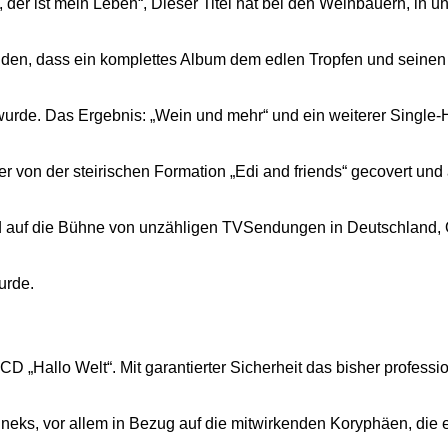
 der ist mein Leben“, Dieser Titel hat bei den Weinbauern, in 
den, dass ein komplettes Album dem edlen Tropfen und seinen
urde. Das Ergebnis: „Wein und mehr“ und ein weiterer Single-H
er von der steirischen Formation „Edi and friends“ gecovert und 
d auf die Bühne von unzähligen TVSendungen in Deutschland, 
urde.
 CD „Hallo Welt“. Mit garantierter Sicherheit das bisher professio
ks, vor allem in Bezug auf die mitwirkenden Koryphäen, die er