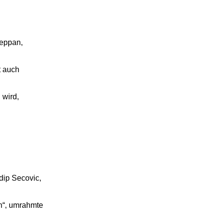
teppan,
t auch
 wird,
dip Secovic,
n“, umrahmte