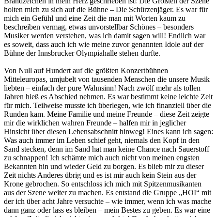
Brandzeichen in mein Herz geschrieben ist! Die Größten der Szene
holten mich zu sich auf die Bühne – Die Schürzenjäger. Es war für
mich ein Gefühl und eine Zeit die man mit Worten kaum zu
beschreiben vermag, etwas unvorstellbar Schönes – besonders
Musiker werden verstehen, was ich damit sagen will! Endlich war
es soweit, dass auch ich wie meine zuvor genannten Idole auf der
Bühne der Innsbrucker Olympiahalle stehen durfte.
Von Null auf Hundert auf die größten Konzertbühnen
Mitteleuropas, umjubelt von tausenden Menschen die unsere Musik
liebten – einfach der pure Wahnsinn! Nach zwölf mehr als tollen
Jahren hieß es Abschied nehmen. Es war bestimmt keine leichte Zeit
für mich. Teilweise musste ich überlegen, wie ich finanziell über die
Runden kam. Meine Familie und meine Freunde – diese Zeit zeigte
mir die wirklichen wahren Freunde – halfen mir in jeglicher
Hinsicht über diesen Lebensabschnitt hinweg! Eines kann ich sagen:
Was auch immer im Leben schief geht, niemals den Kopf in den
Sand stecken, denn im Sand hat man keine Chance nach Sauerstoff
zu schnappen! Ich schämte mich auch nicht von meinen engsten
Bekannten hin und wieder Geld zu borgen. Es blieb mir zu dieser
Zeit nichts Anderes übrig und es ist mir auch kein Stein aus der
Krone gebrochen. So entschloss ich mich mit Spitzenmusikanten
aus der Szene weiter zu machen. Es entstand die Gruppe „HOI“ mit
der ich über acht Jahre versuchte – wie immer, wenn ich was mache
dann ganz oder lass es bleiben – mein Bestes zu geben. Es war eine