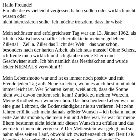
Hallo Freunde!
Für alle die es vielleicht vergessen haben sollten oder wirklich nicht
wissen oder
nicht interessieren sollte. Ich möchte trotzdem, dass ihr wisst:
Mein schönster und erfolgreichster Tag war am 13. Jänner 1962, als
ich den Startschuss schaffte. Ich erblickte in meinem geliebten
Zillertal – Zell a. Ziller das Licht der Welt – das war schön,
besonders nach der harten Arbeit, als ich raus musste! Ohne Scherz,
ich freute mich wirklich und ich glaube meine Eltern und
Geschwister auch. Ich bin nämlich das Nesthäkchen und wurde
leider NIEMALS verwöhnt!!!
Mein Lebensmotto war und ist es immer noch positiv und mit
Freude jeden Tag aufs Neue zu leben, wenn es auch bestimmt nicht
immer leicht ist. Wer Schatten kennt, weiß auch, dass die Sonne
nicht weit davon entfernt sein kann! Zurück zu meinen Wurzeln.
Meine Kindheit war wunderschön. Das bescheidene Leben war mir
eine gute Lehrzeit, die Bodenständigkeit nie zu verlieren. Mit zehn
Jahren erfüllte sich mein damals größter Wunsch – ich bekam meine
erste Ziehharmonika, die mein Ein und Alles war. Es war für meine
Eltern bestimmt nicht leicht mir diesen Wunsch zu erfüllen und das
werde ich ihnen nie vergessen! Der Meilenstein war gelegt und so
nahm alles seinen Lauf, obwohl ich zwischenzeitlich den Beruf als
Kontitor- ich weiss für viele kaum zu glauben – erlernte! Es