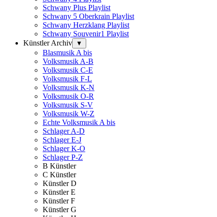
Schwany Plus Playlist
Schwany 5 Oberkrain Playlist
Schwany Herzklang Playlist
Schwany Souvenir1 Playlist
Künstler Archiv
▼
Blasmusik A bis
Volksmusik A-B
Volksmusik C-E
Volksmusik F-L
Volksmusik K-N
Volksmusik O-R
Volksmusik S-V
Volksmusik W-Z
Echte Volksmusik A bis
Schlager A-D
Schlager E-J
Schlager K-O
Schlager P-Z
B Künstler
C Künstler
Künstler D
Künstler E
Künstler F
Künstler G