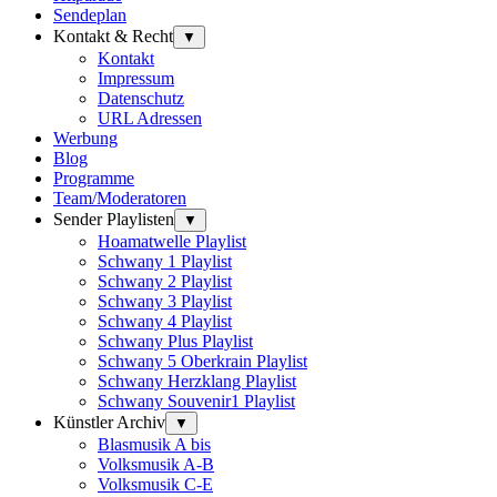
Sendeplan
Kontakt & Recht
▼
Kontakt
Impressum
Datenschutz
URL Adressen
Werbung
Blog
Programme
Team/Moderatoren
Sender Playlisten
▼
Hoamatwelle Playlist
Schwany 1 Playlist
Schwany 2 Playlist
Schwany 3 Playlist
Schwany 4 Playlist
Schwany Plus Playlist
Schwany 5 Oberkrain Playlist
Schwany Herzklang Playlist
Schwany Souvenir1 Playlist
Künstler Archiv
▼
Blasmusik A bis
Volksmusik A-B
Volksmusik C-E