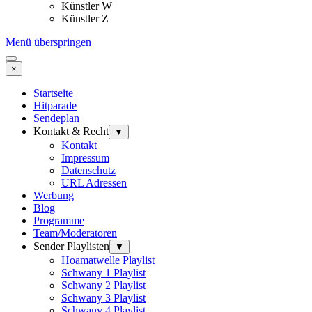
Künstler W
Künstler Z
Menü überspringen
×
Startseite
Hitparade
Sendeplan
Kontakt & Recht
▼
Kontakt
Impressum
Datenschutz
URL Adressen
Werbung
Blog
Programme
Team/Moderatoren
Sender Playlisten
▼
Hoamatwelle Playlist
Schwany 1 Playlist
Schwany 2 Playlist
Schwany 3 Playlist
Schwany 4 Playlist