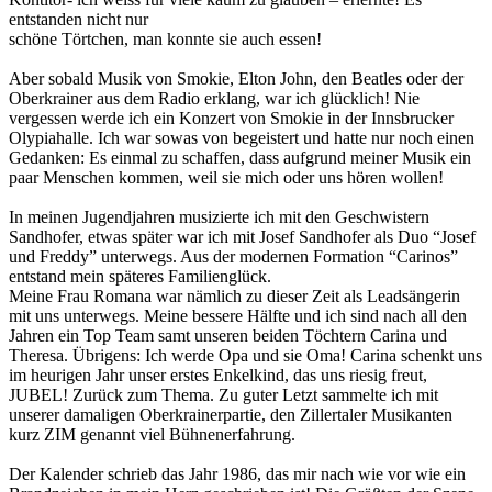
entstanden nicht nur
schöne Törtchen, man konnte sie auch essen!
Aber sobald Musik von Smokie, Elton John, den Beatles oder der
Oberkrainer aus dem Radio erklang, war ich glücklich! Nie
vergessen werde ich ein Konzert von Smokie in der Innsbrucker
Olypiahalle. Ich war sowas von begeistert und hatte nur noch einen
Gedanken: Es einmal zu schaffen, dass aufgrund meiner Musik ein
paar Menschen kommen, weil sie mich oder uns hören wollen!
In meinen Jugendjahren musizierte ich mit den Geschwistern
Sandhofer, etwas später war ich mit Josef Sandhofer als Duo “Josef
und Freddy” unterwegs. Aus der modernen Formation “Carinos”
entstand mein späteres Familienglück.
Meine Frau Romana war nämlich zu dieser Zeit als Leadsängerin
mit uns unterwegs. Meine bessere Hälfte und ich sind nach all den
Jahren ein Top Team samt unseren beiden Töchtern Carina und
Theresa. Übrigens: Ich werde Opa und sie Oma! Carina schenkt uns
im heurigen Jahr unser erstes Enkelkind, das uns riesig freut,
JUBEL! Zurück zum Thema. Zu guter Letzt sammelte ich mit
unserer damaligen Oberkrainerpartie, den Zillertaler Musikanten
kurz ZIM genannt viel Bühnenerfahrung.
Der Kalender schrieb das Jahr 1986, das mir nach wie vor wie ein