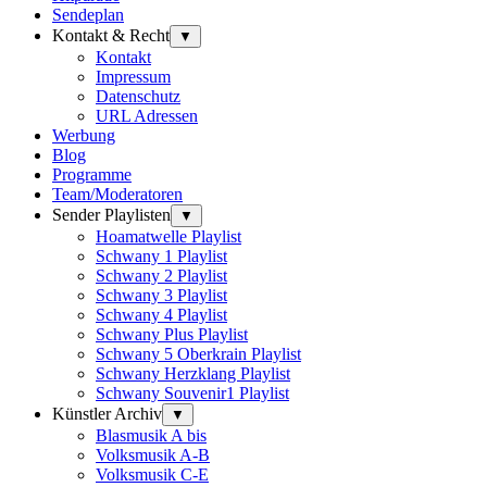
Sendeplan
Kontakt & Recht
▼
Kontakt
Impressum
Datenschutz
URL Adressen
Werbung
Blog
Programme
Team/Moderatoren
Sender Playlisten
▼
Hoamatwelle Playlist
Schwany 1 Playlist
Schwany 2 Playlist
Schwany 3 Playlist
Schwany 4 Playlist
Schwany Plus Playlist
Schwany 5 Oberkrain Playlist
Schwany Herzklang Playlist
Schwany Souvenir1 Playlist
Künstler Archiv
▼
Blasmusik A bis
Volksmusik A-B
Volksmusik C-E