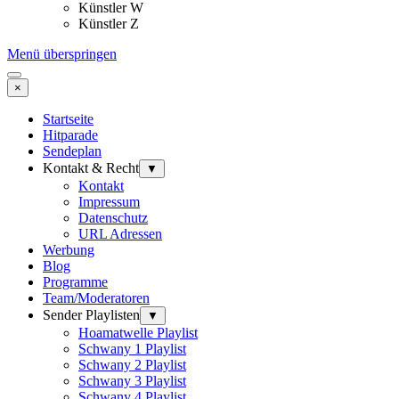
Künstler W
Künstler Z
Menü überspringen
×
Startseite
Hitparade
Sendeplan
Kontakt & Recht
▼
Kontakt
Impressum
Datenschutz
URL Adressen
Werbung
Blog
Programme
Team/Moderatoren
Sender Playlisten
▼
Hoamatwelle Playlist
Schwany 1 Playlist
Schwany 2 Playlist
Schwany 3 Playlist
Schwany 4 Playlist