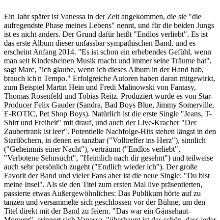
Ein Jahr später ist Vanessa in der Zeit angekommen, die sie "die
aufregendste Phase meines Lebens" nennt, und für die beiden Jungs
ist es nicht anders. Der Grund dafür heißt "Endlos verliebt". Es ist
das erste Album dieser unfassbar sympathischen Band, und es
erscheint Anfang 2014. "Es ist schon ein erhebendes Gefühl, wenn
man seit Kindesbeinen Musik macht und immer seine Träume hat",
sagt Marc, "ich glaube, wenn ich dieses Album in der Hand hab,
brauch ich'n Tempo." Erfolgreiche Autoren haben daran mitgewirkt,
zum Beispiel Martin Hein und Fredi Malinowski von Fantasy,
Thomas Rosenfeld und Tobias Reitz. Produziert wurde es von Star-
Producer Felix Gauder (Sandra, Bad Boys Blue, Jimmy Somerville,
E-ROTIC, Pet Shop Boys). Natürlich ist die erste Single "Jeans, T-
Shirt und Freiheit" mit drauf, und auch der Live-Kracher "Der
Zaubertrank ist leer". Potentielle Nachfolge-Hits stehen längst in den
Startlöchern, in denen es tanzbar ("Volltreffer ins Herz"), sinnlich
("Geheimnis einer Nacht"), verträumt ("Endlos verliebt",
"Verbotene Sehnsucht", "Heimlich nach dir gesehnt") und teilweise
auch sehr persönlich zugeht ("Endlich wieder ich"). Der große
Favorit der Band und vieler Fans aber ist die neue Single: "Du bist
meine Insel". Als sie den Titel zum ersten Mal live präsentierten,
passierte etwas Außergewöhnliches: Das Publikum hörte auf zu
tanzen und versammelte sich geschlossen vor der Bühne, um den
Titel direkt mit der Band zu feiern. "Das war ein Gänsehaut-
Moment", erinnert sich Vanessa, "überhaupt ist das schön, dass jeder