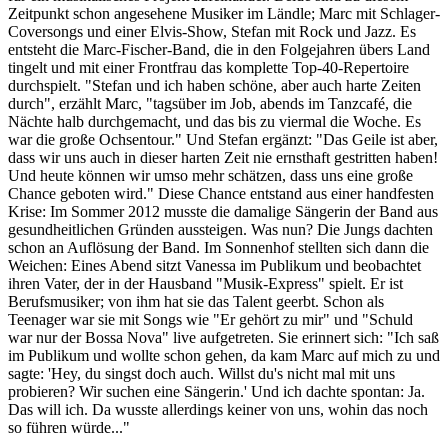
Zeitpunkt schon angesehene Musiker im Ländle; Marc mit Schlager-
Coversongs und einer Elvis-Show, Stefan mit Rock und Jazz. Es
entsteht die Marc-Fischer-Band, die in den Folgejahren übers Land
tingelt und mit einer Frontfrau das komplette Top-40-Repertoire
durchspielt. "Stefan und ich haben schöne, aber auch harte Zeiten
durch", erzählt Marc, "tagsüber im Job, abends im Tanzcafé, die
Nächte halb durchgemacht, und das bis zu viermal die Woche. Es
war die große Ochsentour." Und Stefan ergänzt: "Das Geile ist aber,
dass wir uns auch in dieser harten Zeit nie ernsthaft gestritten haben!
Und heute können wir umso mehr schätzen, dass uns eine große
Chance geboten wird." Diese Chance entstand aus einer handfesten
Krise: Im Sommer 2012 musste die damalige Sängerin der Band aus
gesundheitlichen Gründen aussteigen. Was nun? Die Jungs dachten
schon an Auflösung der Band. Im Sonnenhof stellten sich dann die
Weichen: Eines Abend sitzt Vanessa im Publikum und beobachtet
ihren Vater, der in der Hausband "Musik-Express" spielt. Er ist
Berufsmusiker; von ihm hat sie das Talent geerbt. Schon als
Teenager war sie mit Songs wie "Er gehört zu mir" und "Schuld
war nur der Bossa Nova" live aufgetreten. Sie erinnert sich: "Ich saß
im Publikum und wollte schon gehen, da kam Marc auf mich zu und
sagte: 'Hey, du singst doch auch. Willst du's nicht mal mit uns
probieren? Wir suchen eine Sängerin.' Und ich dachte spontan: Ja.
Das will ich. Da wusste allerdings keiner von uns, wohin das noch
so führen würde..."