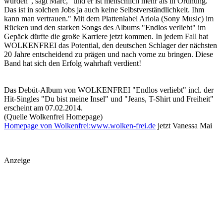
würden", sagt Marc, "und er ist menschlich mehr als in Ordnung.
Das ist in solchen Jobs ja auch keine Selbstverständlichkeit. Ihm
kann man vertrauen." Mit dem Plattenlabel Ariola (Sony Music) im
Rücken und den starken Songs des Albums "Endlos verliebt" im
Gepäck dürfte die große Karriere jetzt kommen. In jedem Fall hat
WOLKENFREI das Potential, den deutschen Schlager der nächsten
20 Jahre entscheidend zu prägen und nach vorne zu bringen. Diese
Band hat sich den Erfolg wahrhaft verdient!
Das Debüt-Album von WOLKENFREI "Endlos verliebt" incl. der
Hit-Singles "Du bist meine Insel" und "Jeans, T-Shirt und Freiheit"
erscheint am 07.02.2014.
(Quelle Wolkenfrei Homepage)
Homepage von Wolkenfrei:
www.wolken-frei.de
jetzt Vanessa Mai
Anzeige