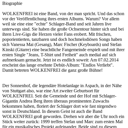
Biographie
WOLKENFREI ist eine Band, von der man spricht. Und das schon
vor der Veröffentlichung ihres ersten Albums. Warum? Vor allem
weil sie eine eine "echte" Schlager-Band und seit Jahren live
unterwegs sind. Sie haben die große Ochsentour hinter sich und bei
ihren Live-Gigs die Herzen vieler Fans erobert. Mit frischen,
poporientierten, tanzbaren und doch hochmelodiösen Songs haben
sich Vanessa Mai (Gesang), Marc Fischer (Keyboards) und Stefan
Kinski (Gitarre) eine beachtliche Fangemeinde erspielt und mit ihrer
ersten Single "Jeans, T-Shirt und Freiheit" auch medial auf sich
aufmerksam gemacht. Jetzt ist es endlich soweit: Am 07.02.2014
erscheint das lange ersehnte Debüt-Album: "Endlos Verliebt".
Damit betreten WOLKENFREI die ganz große Bühne!
Der Sonnenhof, die legendäre Hotelanlage in Aspach, in der Nähe
von Stuttgart also, war eine Art zweiter Geburtsort für
WOLKENFREI. Seit die Gemeinde und der Hof mit Schlager-
Gigantin Andrea Berg ihren überaus prominenten Zuwachs
bekommen haben, floriert der Schlager dort wie fast nirgendwo
sonst in Deutschland. In diesem Geist ist auch die Band
WOLKENFREI groß geworden. Drehen wir aber die Uhr noch ein
Stück weiter zurück: 1999 treffen Stefan und Marc zum ersten Mal
für ein musikalisches Projekt aufeinander. Beide sind zu diesem