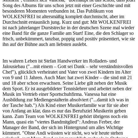
Song des Albums für uns schon jetzt mit einer Geschichte und mit
besonderen Momenten verbunden ist. Das Publikum von
WOLKENFREI ist altersmäßig komplett durchmischt, aber im
Durchschnitt erstaunlich jung. Kurz und gut: Mit WOLKENFREI
ist nach jahrelanger Durststrecke in der deutschen Szene mal wieder
eine Band für die ganze Familie am Start! Eine, die den Schlager so
frisch, unbekümmert, tanzbar, poppig und positiv präsentiert, wie sie
ihn auf der Bühne auch am liebsten auslebt.
Im wahren Leben ist Stefan Handwerker im Rolladen- und
Jalousiebau ("...mit einem – Gott sei Dank – sehr verständnisvollen
Chef"), glücklich verheiratet und Vater von zwei Kindern im Alter
von 9 und 11 Jahren. Auch Marc hat zwei Kinder – die sind mit 21
und 18 aber schon erwachsen. Seine Liebe gilt neben der Musik
dem Sport. Er ist ausgebildeter Tennislehrer und arbeitet neben der
Musik im Vertrieb einer Sportschuhfirma. Vanessa hat eine
Ausbildung zur Mediengestalterin absolviert ("...damit ich was in
der Tasche hab.") Als Kind einer Musikerfamilie war für sie aber
von Anfang an klar, dass es nur das Berufsziel Musikerin geben
kann. Zum Team von WOLKENFREI gehört übrigens noch ein
Mann, quasi ein "viertes Bandmitglied": Andreas Ferber, der
Manager der Band, der sich im Hintergrund um alles Wichtige
kümmert. "Ohne Andi wüssten wir nicht, wo wir heute stehen