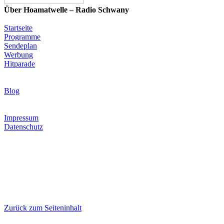
Über Hoamatwelle – Radio Schwany
Startseite
Programme
Sendeplan
Werbung
Hitparade
News & Programm-Highlights
Blog
Infos & Rechtliches
Impressum
Datenschutz
Hoamatwelle – Radio Schwany steht für die wohl größte
Musikauswahl in der Volksmusik- und Schlagerwelt: 16
verschiedene Programme mit Volksmusik, Schlager, Blasmusik,
Country, internationalen Hits sowie eigenen Märchen- und
Kinderprogrammen. Modern, herzlich und volksnah – Radio für
alle, die echte Musikvielfalt lieben.
© Hoamatwelle – Radio Schwany. Alle Rechte vorbehalten.
Erstellt mit
WebSite X5
Zurück zum Seiteninhalt