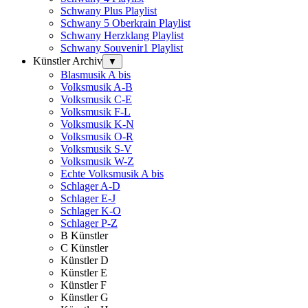
Schwany Plus Playlist
Schwany 5 Oberkrain Playlist
Schwany Herzklang Playlist
Schwany Souvenir1 Playlist
Künstler Archiv
▼
Blasmusik A bis
Volksmusik A-B
Volksmusik C-E
Volksmusik F-L
Volksmusik K-N
Volksmusik O-R
Volksmusik S-V
Volksmusik W-Z
Echte Volksmusik A bis
Schlager A-D
Schlager E-J
Schlager K-O
Schlager P-Z
B Künstler
C Künstler
Künstler D
Künstler E
Künstler F
Künstler G