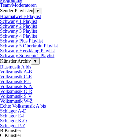
Programme
Team/Moderatoren
Sender Playlisten
▼
Hoamatwelle Playlist
Schwany 1 Playlist
Schwany 2 Playlist
Schwany 3 Playlist
Schwany 4 Playlist
Schwany Plus Playlist
Schwany 5 Oberkrain Playlist
Schwany Herzklang Playlist
Schwany Souvenir1 Playlist
Künstler Archiv
▼
Blasmusik A bis
Volksmusik A-B
Volksmusik C-E
Volksmusik F-L
Volksmusik K-N
Volksmusik O-R
Volksmusik S-V
Volksmusik W-Z
Echte Volksmusik A bis
Schlager A-D
Schlager E-J
Schlager K-O
Schlager P-Z
B Künstler
C Künstler