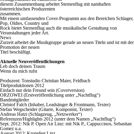
diesem Zusammenhang arbeitet Sternenflug mit namhaften
österreichischen Produzenten
zusammen.
Mit einem umfassenden Cover-Programm aus den Bereichen Schlager,
Pop, Oldies, Country und
Rock bietet Sternenflug auch die musikalische Gestaltung von
Veranstaltungen jeder Art.
News
Zurzeit arbeitet die Musikgruppe gerade an neuen Titeln und ist mit der
Promotion der neuen
Titel beschäftigt.
Aktuelle Neuveröffentlichungen
Leb doch deinen Traum
Wenn du mich rufst
Produzent: Tonstudio Christian Maier, Feldbach
Titelproduktionen 2012
Einfach nur dein Freund sein (Coverversion)
ORZOWEI (Erstveröffentlichung unter „Nachtflug“)
Bandmitglieder
Christof Falch (Inhaber, Leadsänger & Frontmann, Texter)
Stefan Wegscheider (Gitarre, Komponist, Texter)
Andreas Hatzi (Schlagzeug, „Netzwerker“)
Referenzen/Highlights 2012 (unter dem Namen „Nachtflug“)
Sept. 2012: Nik P. Open Air Linz: mit Nik P., Cappuccinos, Sebastian
Gomez u.a.
August 2012: Kronefest Linz