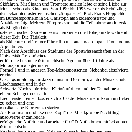
Skifahren. Mit Singen und Trompete spielen lebte er seine Liebe zur
Musik schon als Kind aus. Von 1990 bis 1995 war er als Schützling
des bekannten österreichischen „Skipapstes“ Prof. Franz Hoppichler
im Bundessportheim in St. Christoph als Skidemonstrator und
Ausbilder tätig. Mehrere Filmprojekte und die Teilnahme am Interski
als Mitglied des
österreichischen Skidemoteams markierten die Höhepunkte während
dieser Zeit. Die Tätigkeit
als Skilehrer und Trainer führte ihn u.a. auch nach Japan, Finnland und
Argentinien.
Nach dem Abschluss des Studiums der Sportwissenschaften an der
Universität Graz arbeitete
er für eine bekannte österreichische Agentur über 10 Jahre als
Motorsportmanager in der
Formel 1 und in anderen Top-Motorsportserien. Nebenbei absolvierte
er eine
Gesangsaubildung am Jazzseminar in Dornbirn, an der Musikschule
Liechtenstein und in der
Schweiz. Nach zahlreichen Kleinfauftritten und der Teilnahme an
einem Schlagermusical in
Liechtenstein entschloss er sich 2010 der Musik mehr Raum im Leben
zu geben und eine
musikalische Karriere zu starten.
Als Frontmann und "zweiter Kopf" der Musikgruppe Nachtflug
absolvierte er zahlreiche
erfolgreiche Auftritte und arbeitete für CD Aufnahmen mit bekannten
österreichischen
Produzenten zusammen. Mit dem Wunsch dem den weiteren