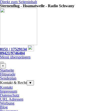
Direkt zum Seiteninhalt
Sternenflug - Hoamatwelle - Radio Schwany
0151 / 17529134
09421/9746404
Menü überspringen
×
Startseite
Hitparade
Sendeplan
Kontakt & Recht
▼
Kontakt
Impressum
Datenschutz
URL Adressen
Werbung
Blog