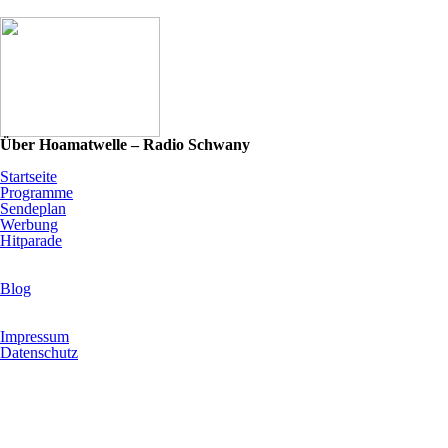
Über Hoamatwelle – Radio Schwany
Startseite
Programme
Sendeplan
Werbung
Hitparade
News & Programm-Highlights
Blog
Infos & Rechtliches
Impressum
Datenschutz
Hoamatwelle – Radio Schwany steht für die wohl größte
Musikauswahl in der Volksmusik- und Schlagerwelt: 16 verschiedene
Programme mit Volksmusik, Schlager, Blasmusik, Country,
internationalen Hits sowie eigenen Märchen- und Kinderprogrammen.
Modern, herzlich und volksnah – Radio für alle, die echte