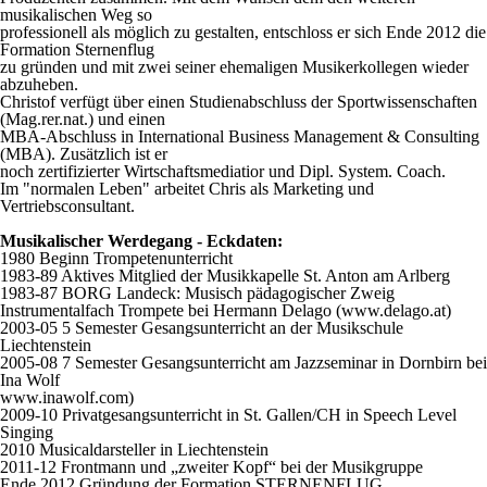
musikalischen Weg so
professionell als möglich zu gestalten, entschloss er sich Ende 2012 die
Formation Sternenflug
zu gründen und mit zwei seiner ehemaligen Musikerkollegen wieder
abzuheben.
Christof verfügt über einen Studienabschluss der Sportwissenschaften
(Mag.rer.nat.) und einen
MBA-Abschluss in International Business Management & Consulting
(MBA). Zusätzlich ist er
noch zertifizierter Wirtschaftsmediatior und Dipl. System. Coach.
Im "normalen Leben" arbeitet Chris als Marketing und
Vertriebsconsultant.
Musikalischer Werdegang - Eckdaten:
1980 Beginn Trompetenunterricht
1983-89 Aktives Mitglied der Musikkapelle St. Anton am Arlberg
1983-87 BORG Landeck: Musisch pädagogischer Zweig
Instrumentalfach Trompete bei Hermann Delago (www.delago.at)
2003-05 5 Semester Gesangsunterricht an der Musikschule
Liechtenstein
2005-08 7 Semester Gesangsunterricht am Jazzseminar in Dornbirn bei
Ina Wolf
www.inawolf.com)
2009-10 Privatgesangsunterricht in St. Gallen/CH in Speech Level
Singing
2010 Musicaldarsteller in Liechtenstein
2011-12 Frontmann und „zweiter Kopf“ bei der Musikgruppe
Ende 2012 Gründung der Formation STERNENFLUG