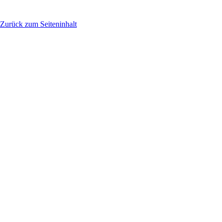
Musikvielfalt lieben.
© Hoamatwelle – Radio Schwany. Alle Rechte vorbehalten.
Erstellt mit
WebSite X5
Zurück zum Seiteninhalt