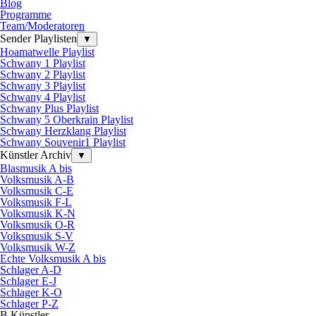
Blog
Programme
Team/Moderatoren
Sender Playlisten
▼
Hoamatwelle Playlist
Schwany 1 Playlist
Schwany 2 Playlist
Schwany 3 Playlist
Schwany 4 Playlist
Schwany Plus Playlist
Schwany 5 Oberkrain Playlist
Schwany Herzklang Playlist
Schwany Souvenir1 Playlist
Künstler Archiv
▼
Blasmusik A bis
Volksmusik A-B
Volksmusik C-E
Volksmusik F-L
Volksmusik K-N
Volksmusik O-R
Volksmusik S-V
Volksmusik W-Z
Echte Volksmusik A bis
Schlager A-D
Schlager E-J
Schlager K-O
Schlager P-Z
B Künstler