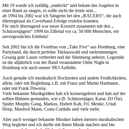
Mit 19 wurde ich zufällig „entdeckt“ und bekam das Angebot in
einer Band zu singen, es sollte nicht die letzte sein...
ab 1994 bis 2002 war ich Sängerin bei den „RACERS“, die auch
überregional als Coverband Erfolge erzielen konnten.
Für mich überragend war unser Konzert zusammen mit den „
Schürzenjägern“ 1999 im Zillertal vor ca. 50 000 Menschen, ein
unvergessliches Erlebnis!
Seit 2002 bin ich die Frontfrau von „Take Five“ aus Homburg, eine
Partyband, die durch perfekte Titelauswahl und mehrstimmigen
Gesang gute Laune verbreitet und die Stimmung anheizt. Legendär
ist die alljährlich von der Band veranstaltete Oldie Night in
Homburg wie auch unsere SR3 Auftritte.
Auch gestalte ich musikalisch Hochzeiten und andere Festlichkeiten,
allein, oder mit Begleitung z.B. mit Franz und Martin Hartmann ,
oder mit Frank Diwersy.
Viele bekannte Musikgrößen hab ich kennengelernt und hab auf der
selben Bühnen gestanden, wie z.B. Schürzenjäger, Karat, DJ Ötzi,
Spider Murphy Gang, Markus, Hubert Kah, Frl. Menke, Uriah
Heep, Manfred Mann, Costa Cordalis und viele mehr.
Aber auch weniger bekannte Musiker haben meinen musikalischen
Weg begleitet und ich durfte mit ihnen Musik machen und bin