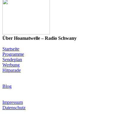
Über Hoamatwelle – Radio Schwany
Startseite
Programme
Sendeplan
Werbung
Hitparade
News & Programm-Highlights
Blog
Infos & Rechtliches
Impressum
Datenschutz
Hoamatwelle – Radio Schwany steht für die wohl größte
Musikauswahl in der Volksmusik- und Schlagerwelt: 16
verschiedene Programme mit Volksmusik, Schlager, Blasmusik,
Country, internationalen Hits sowie eigenen Märchen- und