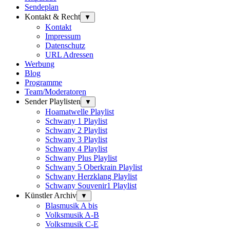
Sendeplan
Kontakt & Recht
▼
Kontakt
Impressum
Datenschutz
URL Adressen
Werbung
Blog
Programme
Team/Moderatoren
Sender Playlisten
▼
Hoamatwelle Playlist
Schwany 1 Playlist
Schwany 2 Playlist
Schwany 3 Playlist
Schwany 4 Playlist
Schwany Plus Playlist
Schwany 5 Oberkrain Playlist
Schwany Herzklang Playlist
Schwany Souvenir1 Playlist
Künstler Archiv
▼
Blasmusik A bis
Volksmusik A-B
Volksmusik C-E