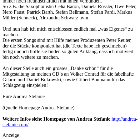
immer noch freundschaftlich mit ihnen verbunden.
So z.B. die Saxophonistin Celia Baron, Daniela Rössler, Uwe Peter,
Nero Faust, Patrick Barth, Stefan Bellmann, Stefan Pardi, Markus
Müller (Schneck), Alexandra Schwarz uvm.
Und nun hab ich mich entschlossen endlich mal „was Eigenes“ zu
machen.
Die ersten Songs sind mit Hilfe meines Produzenten Peter Reuter,
der die Stücke komponiert hat (die Texte habe ich geschrieben)
fertig und ich hoffe sie finden so guten Anklang, dass ich motiviert
bin noch weitere zu machen.
An dieser Stelle auch ein grosses „Danke schön“ für die
Mitgestaltung an meinen CD´s an Volker Conrad für die fabelhafte
Gitarre und Daniel Bukowski, sowie Gilbert Baumann für das
Schlagzeug einspielen!
Eure Andrea Stefanie
(Quelle Homepage Andrea Stefanie)
Weitere Infos siehe Homepage von Andrea Stefanie
:
http://andrea-
stefanie.com/
Anzeige