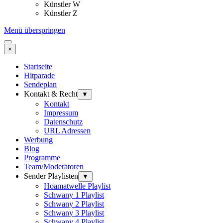
Künstler W
Künstler Z
Menü überspringen
×
Startseite
Hitparade
Sendeplan
Kontakt & Recht
▼
Kontakt
Impressum
Datenschutz
URL Adressen
Werbung
Blog
Programme
Team/Moderatoren
Sender Playlisten
▼
Hoamatwelle Playlist
Schwany 1 Playlist
Schwany 2 Playlist
Schwany 3 Playlist
Schwany 4 Playlist