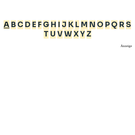
A
B
C
D
E
F
G
H
I
J
K
L
M
N
O
P
Q
R
S
T
U
V
W
X
Y
Z
Anzeige