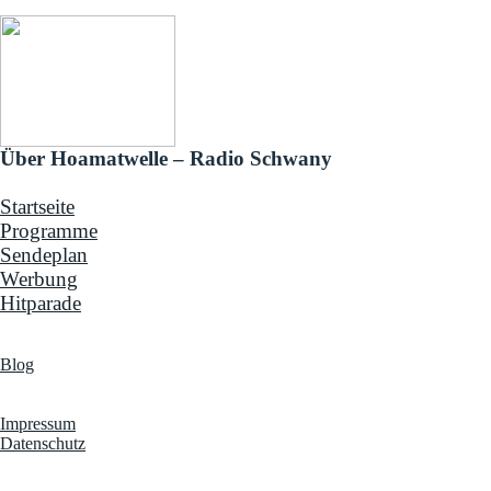
Über Hoamatwelle – Radio Schwany
Startseite
Programme
Sendeplan
Werbung
Hitparade
News & Programm-Highlights
Blog
Infos & Rechtliches
Impressum
Datenschutz
Hoamatwelle – Radio Schwany steht für die wohl größte Musikauswahl 
sowie eigenen Märchen- und Kinderprogrammen. Modern, herzlich und vo