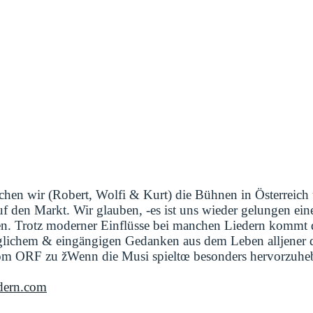
achen wir (Robert, Wolfi & Kurt) die Bühnen in Österreic
f den Markt. Wir glauben, -es ist uns wieder gelungen e
en. Trotz moderner Einflüsse bei manchen Liedern kommt
glichem & eingängigen Gedanken aus dem Leben alljener di
 vom ORF zu žWenn die Musi spieltœ besonders hervorzuhe
dern.com