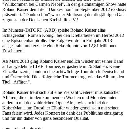
"Willkommen bei Carmen Nebel". In der gleichnamigen Show hatte
Roland Kaiser den Titel "Dankeschön" im September 2012 exklusiv
präsentiert. "Dankeschön" war der Mottosong der diesjährigen Gala
zugunsten der Deutschen Krebshilfe e.V.!
Im Münster-TATORT (ARD) spielte Roland Kaiser alias
Schlagerstar "Roman König" bei den Dreharbeiten im Herbst 2012
eine Episodenhauptrolle. Die Folge wurde im Frühjahr 2013
ausgestrahlt und erzielte eine Rekordquote von 12,81 Millionen
Zuschauern.
Ab März 2013 ging Roland Kaiser endlich wieder mit seiner Band
auf ausgedehnte LIVE-Tournee, er gastierte in 26 Städten. Keine
Einzelkonzerte, sondern eine achtwöchige Tour durch Deutschland
und Österreich! Die erfolgreiche Tournee trug, wie das Album, den
Titel „Affären“.
Roland Kaiser freut sich auf eine Vielzahl weiterer musikalischer
Affären, die er in den kommenden Wochen und Monaten unter
anderem mit den zahlreichen Open Airs, wie auch bei der
KaiserMania am Dresdner Elbufer wieder gemeinsam mit seinen
Fans feiern wird. Jedes Konzert ist dank des Publikums einzigartig
und für ihn daher von ganz besonderer Qualität.
www.roland-kaiser.de