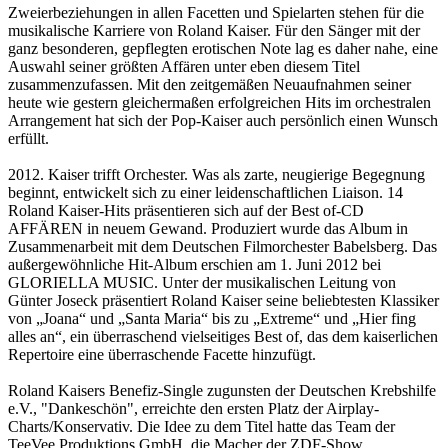
Zweierbeziehungen in allen Facetten und Spielarten stehen für die
musikalische Karriere von Roland Kaiser. Für den Sänger mit der
ganz besonderen, gepflegten erotischen Note lag es daher nahe, eine
Auswahl seiner größten Affären unter eben diesem Titel
zusammenzufassen. Mit den zeitgemäßen Neuaufnahmen seiner
heute wie gestern gleichermaßen erfolgreichen Hits im orchestralen
Arrangement hat sich der Pop-Kaiser auch persönlich einen Wunsch
erfüllt.
2012. Kaiser trifft Orchester. Was als zarte, neugierige Begegnung
beginnt, entwickelt sich zu einer leidenschaftlichen Liaison. 14
Roland Kaiser-Hits präsentieren sich auf der Best of-CD
AFFÄREN in neuem Gewand. Produziert wurde das Album in
Zusammenarbeit mit dem Deutschen Filmorchester Babelsberg. Das
außergewöhnliche Hit-Album erschien am 1. Juni 2012 bei
GLORIELLA MUSIC. Unter der musikalischen Leitung von
Günter Joseck präsentiert Roland Kaiser seine beliebtesten Klassiker
von „Joana“ und „Santa Maria“ bis zu „Extreme“ und „Hier fing
alles an“, ein überraschend vielseitiges Best of, das dem kaiserlichen
Repertoire eine überraschende Facette hinzufügt.
Roland Kaisers Benefiz-Single zugunsten der Deutschen Krebshilfe
e.V., "Dankeschön", erreichte den ersten Platz der Airplay-
Charts/Konservativ. Die Idee zu dem Titel hatte das Team der
TeeVee Produktions GmbH, die Macher der ZDF-Show