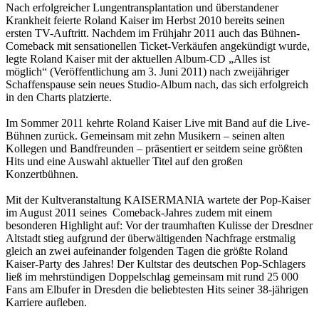
Nach erfolgreicher Lungentransplantation und überstandener
Krankheit feierte Roland Kaiser im Herbst 2010 bereits seinen
ersten TV-Auftritt. Nachdem im Frühjahr 2011 auch das Bühnen-
Comeback mit sensationellen Ticket-Verkäufen angekündigt wurde,
legte Roland Kaiser mit der aktuellen Album-CD „Alles ist
möglich“ (Veröffentlichung am 3. Juni 2011) nach zweijähriger
Schaffenspause sein neues Studio-Album nach, das sich erfolgreich
in den Charts platzierte.
Im Sommer 2011 kehrte Roland Kaiser Live mit Band auf die Live-
Bühnen zurück. Gemeinsam mit zehn Musikern – seinen alten
Kollegen und Bandfreunden – präsentiert er seitdem seine größten
Hits und eine Auswahl aktueller Titel auf den großen
Konzertbühnen.
Mit der Kultveranstaltung KAISERMANIA wartete der Pop-Kaiser
im August 2011 seines Comeback-Jahres zudem mit einem
besonderen Highlight auf: Vor der traumhaften Kulisse der Dresdner
Altstadt stieg aufgrund der überwältigenden Nachfrage erstmalig
gleich an zwei aufeinander folgenden Tagen die größte Roland
Kaiser-Party des Jahres! Der Kultstar des deutschen Pop-Schlagers
ließ im mehrstündigen Doppelschlag gemeinsam mit rund 25 000
Fans am Elbufer in Dresden die beliebtesten Hits seiner 38-jährigen
Karriere aufleben.