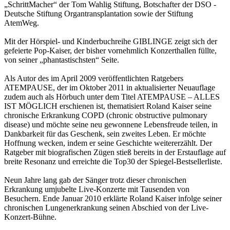
„SchrittMacher“ der Tom Wahlig Stiftung, Botschafter der DSO -
Deutsche Stiftung Organtransplantation sowie der Stiftung
AtemWeg.
Mit der Hörspiel- und Kinderbuchreihe GIBLINGE zeigt sich der
gefeierte Pop-Kaiser, der bisher vornehmlich Konzerthallen füllte,
von seiner „phantastischsten“ Seite.
Als Autor des im April 2009 veröffentlichten Ratgebers
ATEMPAUSE, der im Oktober 2011 in aktualisierter Neuauflage
zudem auch als Hörbuch unter dem Titel ATEMPAUSE – ALLES
IST MÖGLICH erschienen ist, thematisiert Roland Kaiser seine
chronische Erkrankung COPD (chronic obstructive pulmonary
disease) und möchte seine neu gewonnene Lebensfreude teilen, in
Dankbarkeit für das Geschenk, sein zweites Leben. Er möchte
Hoffnung wecken, indem er seine Geschichte weitererzählt. Der
Ratgeber mit biografischen Zügen stieß bereits in der Erstauflage auf
breite Resonanz und erreichte die Top30 der Spiegel-Bestsellerliste.
Neun Jahre lang gab der Sänger trotz dieser chronischen
Erkrankung umjubelte Live-Konzerte mit Tausenden von
Besuchern. Ende Januar 2010 erklärte Roland Kaiser infolge seiner
chronischen Lungenerkrankung seinen Abschied von der Live-
Konzert-Bühne.