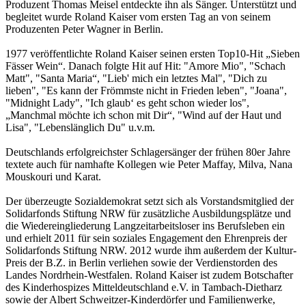
Produzent Thomas Meisel entdeckte ihn als Sänger. Unterstützt und
begleitet wurde Roland Kaiser vom ersten Tag an von seinem
Produzenten Peter Wagner in Berlin.
1977 veröffentlichte Roland Kaiser seinen ersten Top10-Hit „Sieben
Fässer Wein“. Danach folgte Hit auf Hit: "Amore Mio", "Schach
Matt", "Santa Maria“, "Lieb' mich ein letztes Mal", "Dich zu
lieben", "Es kann der Frömmste nicht in Frieden leben", "Joana",
"Midnight Lady", "Ich glaub‘ es geht schon wieder los",
„Manchmal möchte ich schon mit Dir“, "Wind auf der Haut und
Lisa", "Lebenslänglich Du" u.v.m.
Deutschlands erfolgreichster Schlagersänger der frühen 80er Jahre
textete auch für namhafte Kollegen wie Peter Maffay, Milva, Nana
Mouskouri und Karat.
Der überzeugte Sozialdemokrat setzt sich als Vorstandsmitglied der
Solidarfonds Stiftung NRW für zusätzliche Ausbildungsplätze und
die Wiedereingliederung Langzeitarbeitsloser ins Berufsleben ein
und erhielt 2011 für sein soziales Engagement den Ehrenpreis der
Solidarfonds Stiftung NRW. 2012 wurde ihm außerdem der Kultur-
Preis der B.Z. in Berlin verliehen sowie der Verdienstorden des
Landes Nordrhein-Westfalen. Roland Kaiser ist zudem Botschafter
des Kinderhospizes Mitteldeutschland e.V. in Tambach-Dietharz
sowie der Albert Schweitzer-Kinderdörfer und Familienwerke,