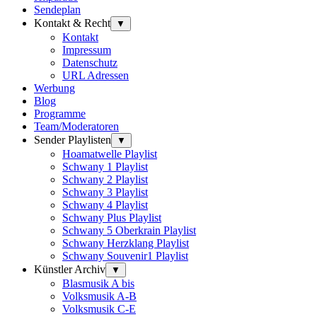
Sendeplan
Kontakt & Recht
▼
Kontakt
Impressum
Datenschutz
URL Adressen
Werbung
Blog
Programme
Team/Moderatoren
Sender Playlisten
▼
Hoamatwelle Playlist
Schwany 1 Playlist
Schwany 2 Playlist
Schwany 3 Playlist
Schwany 4 Playlist
Schwany Plus Playlist
Schwany 5 Oberkrain Playlist
Schwany Herzklang Playlist
Schwany Souvenir1 Playlist
Künstler Archiv
▼
Blasmusik A bis
Volksmusik A-B
Volksmusik C-E