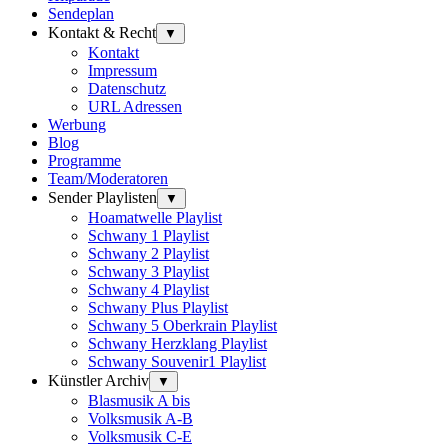
Sendeplan
Kontakt & Recht
▼
Kontakt
Impressum
Datenschutz
URL Adressen
Werbung
Blog
Programme
Team/Moderatoren
Sender Playlisten
▼
Hoamatwelle Playlist
Schwany 1 Playlist
Schwany 2 Playlist
Schwany 3 Playlist
Schwany 4 Playlist
Schwany Plus Playlist
Schwany 5 Oberkrain Playlist
Schwany Herzklang Playlist
Schwany Souvenir1 Playlist
Künstler Archiv
▼
Blasmusik A bis
Volksmusik A-B
Volksmusik C-E