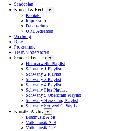
Sendeplan
Kontakt & Recht
▼
Kontakt
Impressum
Datenschutz
URL Adressen
Werbung
Blog
Programme
Team/Moderatoren
Sender Playlisten
▼
Hoamatwelle Playlist
Schwany 1 Playlist
Schwany 2 Playlist
Schwany 3 Playlist
Schwany 4 Playlist
Schwany Plus Playlist
Schwany 5 Oberkrain Playlist
Schwany Herzklang Playlist
Schwany Souvenir1 Playlist
Künstler Archiv
▼
Blasmusik A bis
Volksmusik A-B
Volksmusik C-E