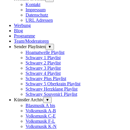
Kontakt
Impressum
Datenschutz
URL Adressen
Werbung
Blog
Programme
Team/Moderatoren
Sender Playlisten
▼
Hoamatwelle Playlist
Schwany 1 Playlist
Schwany 2 Playlist
Schwany 3 Playlist
Schwany 4 Playlist
Schwany Plus Playlist
Schwany 5 Oberkrain Playlist
Schwany Herzklang Playlist
Schwany Souvenir1 Playlist
Künstler Archiv
▼
Blasmusik A bis
Volksmusik A-B
Volksmusik C-E
Volksmusik F-L
Volksmusik K-N