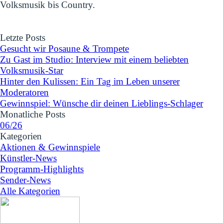
Volksmusik bis Country.
Block überspringen Letzte Posts
Letzte Posts
Gesucht wir Posaune & Trompete
Zu Gast im Studio: Interview mit einem beliebten
Volksmusik-Star
Hinter den Kulissen: Ein Tag im Leben unserer
Moderatoren
Gewinnspiel: Wünsche dir deinen Lieblings-Schlager
Block überspringen Monatliche Posts
Monatliche Posts
06/26
Block überspringen Kategorien
Kategorien
Aktionen & Gewinnspiele
Künstler-News
Programm-Highlights
Sender-News
Alle Kategorien