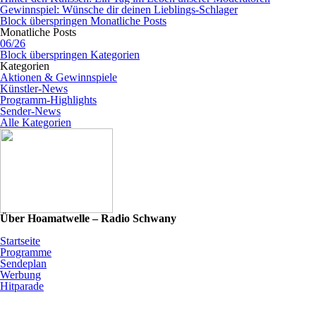
Gewinnspiel: Wünsche dir deinen Lieblings-Schlager
Block überspringen Monatliche Posts
Monatliche Posts
06/26
Block überspringen Kategorien
Kategorien
Aktionen & Gewinnspiele
Künstler-News
Programm-Highlights
Sender-News
Alle Kategorien
Über Hoamatwelle – Radio Schwany
Startseite
Programme
Sendeplan
Werbung
Hitparade
News & Programm-Highlights