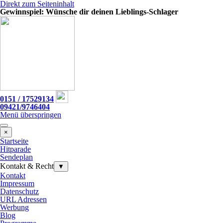
Direkt zum Seiteninhalt
Gewinnspiel: Wünsche dir deinen Lieblings-Schlager
0151 / 17529134
09421/9746404
Menü überspringen
×
Startseite
Hitparade
Sendeplan
Kontakt & Recht
▼
Kontakt
Impressum
Datenschutz
URL Adressen
Werbung
Blog