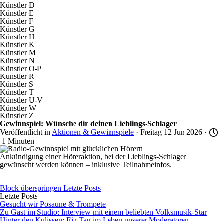
Künstler D
Künstler E
Künstler F
Künstler G
Künstler H
Künstler K
Künstler M
Künstler N
Künstler O-P
Künstler R
Künstler S
Künstler T
Künstler U-V
Künstler W
Künstler Z
Gewinnspiel: Wünsche dir deinen Lieblings-Schlager
Veröffentlicht in
Aktionen & Gewinnspiele
· Freitag 12 Jun 2026 ·
1 Minuten
Ankündigung einer Höreraktion, bei der Lieblings-Schlager
gewünscht werden können – inklusive Teilnahmeinfos.
Block überspringen Letzte Posts
Letzte Posts
Gesucht wir Posaune & Trompete
Zu Gast im Studio: Interview mit einem beliebten Volksmusik-Star
Hinter den Kulissen: Ein Tag im Leben unserer Moderatoren