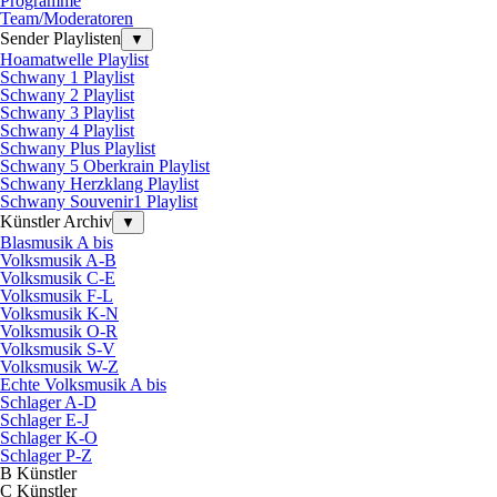
Programme
Team/Moderatoren
Sender Playlisten
▼
Hoamatwelle Playlist
Schwany 1 Playlist
Schwany 2 Playlist
Schwany 3 Playlist
Schwany 4 Playlist
Schwany Plus Playlist
Schwany 5 Oberkrain Playlist
Schwany Herzklang Playlist
Schwany Souvenir1 Playlist
Künstler Archiv
▼
Blasmusik A bis
Volksmusik A-B
Volksmusik C-E
Volksmusik F-L
Volksmusik K-N
Volksmusik O-R
Volksmusik S-V
Volksmusik W-Z
Echte Volksmusik A bis
Schlager A-D
Schlager E-J
Schlager K-O
Schlager P-Z
B Künstler
C Künstler