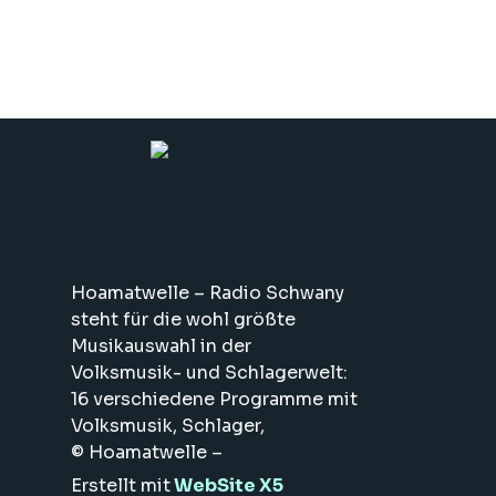
Hoamatwelle – Radio Schwany
steht für die wohl größte
Musikauswahl in der
Volksmusik- und Schlagerwelt:
16 verschiedene Programme mit
Volksmusik, Schlager,
Blasmusik, Country,
© Hoamatwelle –
internationalen Hits sowie
Radio Schwany. Alle
Erstellt mit
WebSite X5