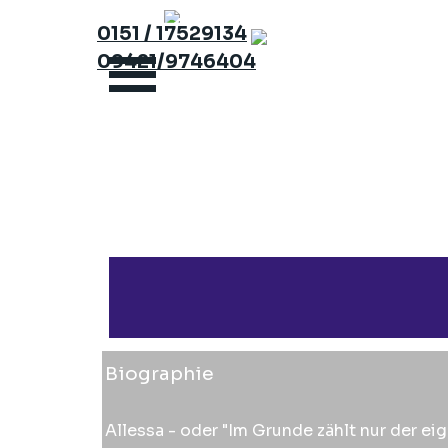
Direkt zum Seiteninhalt
0151 / 17529134
09421/9746404
Biographie
Allessa - oder "Im Grunde zählt nur der e