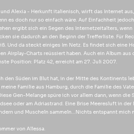
 und Alexia - Herkunft italienisch, wirft das Internet a
 es doch nur so einfach wäre. Auf Einfachheit jedoch i
en ergibt sich ein Segen des Internetzeitalters, wenn
cken sie dadurch an den Beginn der Trefferliste. Für Re
eiß. Und da steckt einiges Im Netz. Es findet sich eine
chen Airplay-Charts reüssiert haben. Auch ein Album aus
te Position: Platz 42, erreicht am 27. Juli 2007.
ch den Süden im Blut hat, in der Mitte des Kontinents l
meine Familie aus Hamburg, durch die Familie des Vater
r. Diese Gen-Melange spüre ich vor allem dann, wenn d
rdsee oder am Adriastrand. Eine Brise Meeresluft in der
andern und Muscheln sammeln…Nichts entspannt mich 
ommer von Allessa.