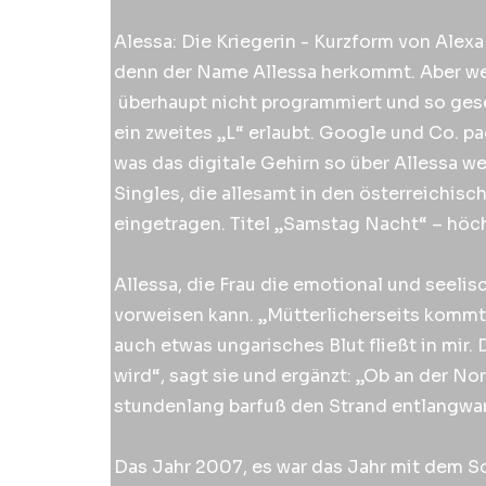
Alessa: Die Kriegerin - Kurzform von Alexa
denn der Name Allessa herkommt. Aber wenn
überhaupt nicht programmiert und so geseh
ein zweites „L“ erlaubt. Google und Co. pa
was das digitale Gehirn so über Allessa w
Singles, die allesamt in den österreichis
eingetragen. Titel „Samstag Nacht“ – höchs
Allessa, die Frau die emotional und seelis
vorweisen kann. „Mütterlicherseits kommt 
auch etwas ungarisches Blut fließt in mi
wird“, sagt sie und ergänzt: „Ob an der No
stundenlang barfuß den Strand entlangw
Das Jahr 2007, es war das Jahr mit dem S