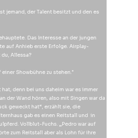
ist jemand, der Talent besitzt und den es
ehauptete. Das Interesse an der jungen
e auf Anhieb erste Erfolge. Airplay-
 du, Allessa?
f einer Showbühne zu stehen."
t hat, denn bei uns daheim war es immer
 an der Wand hören, also mit Singen war da
ck geweckt hat“, erzählt sie, die
lternhaus gab es einen Reitstall und in
ulpferd. Vollblut-Fuchs. „Pedro war auf
rte zum Reitstall aber als Lohn für ihre