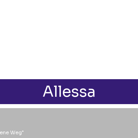
Menü überspringen
Allessa
igene Weg"