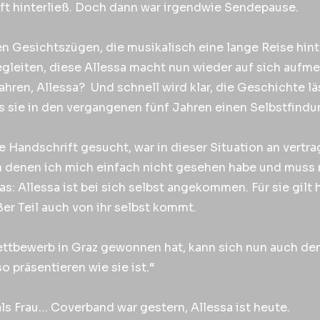
ft hinterließ. Doch dann war irgendwie Sendepause.
en Gesichtszügen, die musikalisch eine lange Reise hint
gleiten, diese Allessa macht nun wieder auf sich aufmer
hren, Allessa? Und schnell wird klar, die Geschichte läs
ss sie in den vergangenen fünf Jahren einen Selbstfind
ne Handschrift gesucht, war in dieser Situation an ver
n denen ich mich einfach nicht gesehen habe und muss r
as: Allessa ist bei sich selbst angekommen. Für sie gilt
er Teil auch von ihr selbst kommt.
rwettbewerb in Graz gewonnen hat, kann sich nun auch d
 präsentieren wie sie ist.“
als Frau… Coverband war gestern, Allessa ist heute.