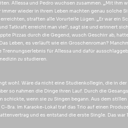
eiten. Allessa und Pedro wuchsen zusammen. „Mit ihm wir
r immer wieder in ihrem Leben machten genau solche Sit
rreichten, straften alle Vorurteile Lügen. „Er war ein 
nd Tatkraft erreicht man viel‘, sagt sie und erinnert sic
ppte Pizzas durch die Gegend, wusch Geschirr ab, hatte
 Das Leben, es verläuft wie ein Groschenroman? Manchma
he Trennungserlebnis für Allessa und dafür ausschlaggeb
edizin zu studieren.
ngt wohl. Wäre da nicht eine Studienkollegin, die in de
 aber so nahmen die Dinge ihren Lauf. Durch die Gesangs
n schickte, wenn sie zu Singen begann. Aus dem stillen
 C-Bra. Im Karaoke-Lokal traf das Trio auf einen Produz
attenvertrag und es entstand die erste Single. Das war 