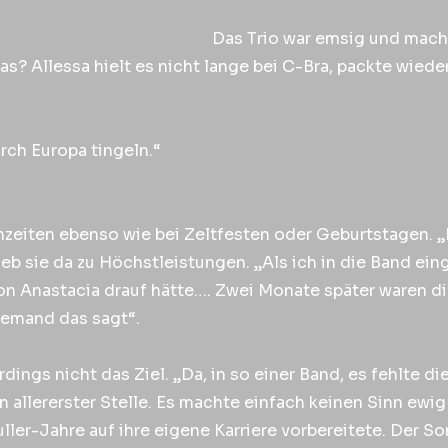
Das Trio war emsig und mach
s? Allessa hielt es nicht lange bei C-Bra, packte wieder
rch Europa tingeln.“
hzeiten ebenso wie bei Zeltfesten oder Geburtstagen. „
ieb sie da zu Höchstleistungen. „Als ich in die Band ein
on Anastacia drauf hätte…. Zwei Monate später waren die
 jemand das sagt“.
dings nicht das Ziel. „Da, in so einer Band, es fehlte d
n allererster Stelle. Es machte einfach keinen Sinn ewi
Nuller-Jahre auf ihre eigene Karriere vorbereitete. Der 