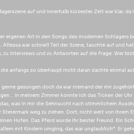
lagerszene auf und innerhalb kürzester Zeit war klar, da 
hrer eigenen Art in den Songs des modernen Schlagers b
Allessa war schnell Teil der Szene, tauchte auf und hatt
zu Interviews und zu Antworten auf die Frage: Wer bist
 die anfangs so überhaupt nicht daran dachte einmal au
be gerne gesungen doch da war niemand der mir zugehör
ftigen… in meinem Zimmer konnte ich das Ticken der Uhr
de das, was in mir die Sehnsucht nach stimmlichem Ausdru
 Steiermark weg zu ziehen. Dort, nicht weit von ihrem E
einen Hufen. Das Pferd wurde ihr bester Freund. Ein Sch
 allem mit Kindern umging, das war unglaublich“. Er gehö