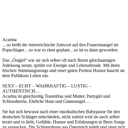
Acarina
…so heißt die österreichische Antwort auf den Frauenmangel im
Popschlager…so war es einst geplant…so ist es dann geworden:
Das „Ösigirl“ wie sie sich selber oft nach Ihrem gleichnamigen
Jodelsong nennt, sprüht vor Energie und Lebensfreude. Mit ihren
frischen Stimmungssongs und einer guten Portion Humor haucht sie
dem Publikum Leben ein.
SEXY – ECHT – WAHRHAFTIG – LUSTIG –
AUTHENTISCH…
Acarina ist gleichzeitig Traumfrau und Mutter, Partygirl und
Schlossherrin, Ehrliche Haut und Glamourgirl…
Sie hat sich bewusst nach einer musikalischen Babypause für den
deutschen Schlager entschieden, nicht zuletzt weil sie auch selber
textet und es liebt, Gefühle, Humor und Erfahrungen in Ihren Songs
zu verpacken. Die Schlagerhupe aus Österreich jodelt und singt sich