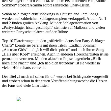
den Schlager für sich entdeckt. Mit dem ersten kleinen Hit „Endlich
Sommer“ erobert Acarina sofort zahlreiche Chart-Listen.
Schon bald folgen erste Bookings in Deutschland. Ihre Songs
werden auf zahlreichen Schlagersamplern verkoppelt. Album Nr. 1
und 2 finden großen Anklang. Mit der Schlagerformation von
„Partyschlager frisch geschlüpft“ steht sie auf Mallorca und vielen
weiteren Partyschauplätzen auf der Bühne.
Top 10 Platzierungen in den „offiziellen deutschen Party Schlager
Charts“ konnte sie bereits mit ihren Titeln „Endlich Sommer“,
„Austrian Girls“ und „Ich will dich spüren“ und auch ihrem Song
„Hals über Kopf“ erreichen. Auch in anderen Hörerchartlisten ist sie
permanent vertreten. Mit den aktuellen Popschlagertiteln „Bleib
noch eine Nacht“ und „Ich lieb dich trotzdem“ ist sie wieder in
vielen Hörercharts vertreten.
Der Titel „I mach mi schen für di“ wurde bei Schlager.de vorgestellt
und erobert schon in der ersten Veröffentlichungswoche die Herzen
der Fans und viele Chartlisten.