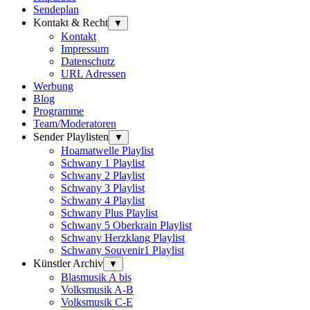
Sendeplan
Kontakt & Recht
▼
Kontakt
Impressum
Datenschutz
URL Adressen
Werbung
Blog
Programme
Team/Moderatoren
Sender Playlisten
▼
Hoamatwelle Playlist
Schwany 1 Playlist
Schwany 2 Playlist
Schwany 3 Playlist
Schwany 4 Playlist
Schwany Plus Playlist
Schwany 5 Oberkrain Playlist
Schwany Herzklang Playlist
Schwany Souvenir1 Playlist
Künstler Archiv
▼
Blasmusik A bis
Volksmusik A-B
Volksmusik C-E